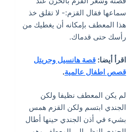
قصته وشعر القزم بالحزن عند
سماعها فقال القزم:- لا تقلق خذ
هذا المعطف بإمكانه أن يغطيك من
رأسك حتى قدماك.
اقرأ أيضا:
قصة هانسيل وجريتل
قصص اطفال عالمية
.
لم يكن المعطف نظيفا ولكن
الجندي ابتسم ولكن القزم همس
بشيء في أذن الجندي حينها أطال
الجندي النظر إلى المعطف وهو