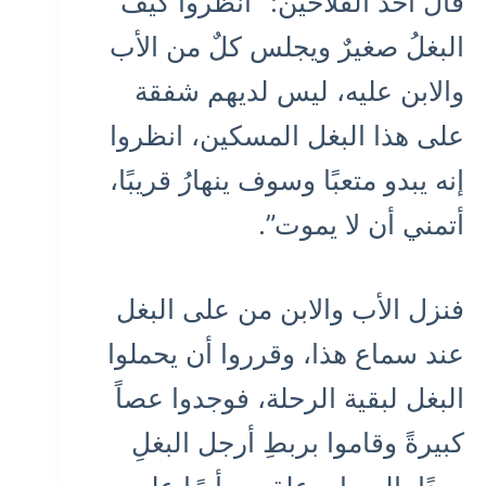
قال أحدُ الفلاحين: “انظروا كيف
البغلُ صغيرٌ ويجلس كلٌ من الأب
والابن عليه، ليس لديهم شفقة
على هذا البغل المسكين، انظروا
إنه يبدو متعبًا وسوف ينهارُ قريبًا،
أتمني أن لا يموت”.
فنزل الأب والابن من على البغل
عند سماع هذا، وقرروا أن يحملوا
البغل لبقية الرحلة، فوجدوا عصاً
كبيرةً وقاموا بربطِ أرجل البغلِ