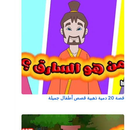
قصة 20 دمية ذهبية قصص أطفال جميلة