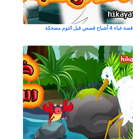
قصة غباء 4 أشباح قصص قبل النوم مضحكة