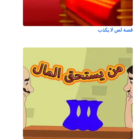
قصة لص لا يكذب