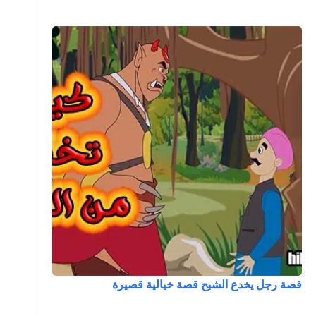
قصة رجل يخدع الشبح قصة خيالية قصيرة