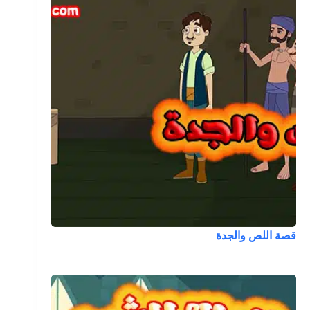
قصة اللص والجدة