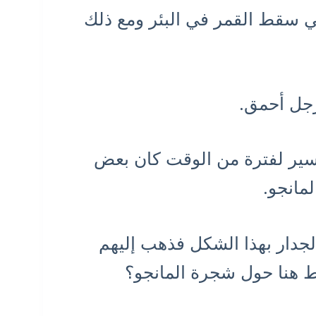
ني سقط القمر في البئر ومع ذلك
رجل أحمق.
لسير لفترة من الوقت كان بعض
مانجو.
لجدار بهذا الشكل فذهب إليهم
ائط هنا حول شجرة المانجو؟