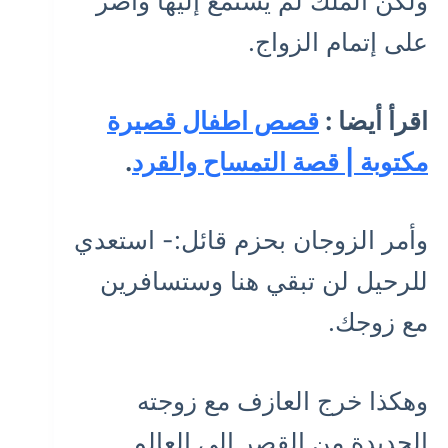
ولكن الملك لم يستمع إليها وأصر
على إتمام الزواج.
اقرأ أيضا :
قصص اطفال قصيرة
مكتوبة | قصة التمساح والقرد
.
وأمر الزوجان بحزم قائل:- استعدي
للرحيل لن تبقي هنا وستسافرين
مع زوجك.
وهكذا خرج العازف مع زوجته
الجديدة من القصر إلى العالم