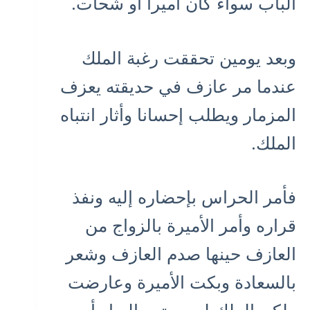
الباب سواء كان أميرا أو شحات.
وبعد يومين تحققت رغبة الملك
عندما مر عازف في حديقته يعزف
المزمار ويطلب إحسانا وأثار انتباه
الملك.
فأمر الحراس بإحضاره إليه ونفذ
قراره وأمر الأميرة بالزواج من
العازف حينها صدم العازف وشعر
بالسعادة وبكت الأميرة وعارضت