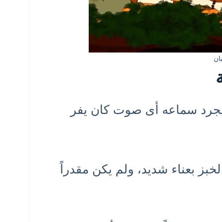
ان
مجرد سماعه أى صوت كان يفر
بز بعناء شديد، ولم يكن مقدراً