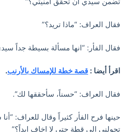
تضمن سيدي ان تحقق امنيتي؟”
فقال العراف: “ماذا تريد؟”
فقال الفأر: “انها مسألة بسيطة جداً سيد
اقرأ أيضا :
قصة خطة للإمساك بالأرنب
.
فقال العراف: “حسناً، سأحققها لك”.
حينها فرح الفأر كثيراً وقال للعراف: “أن
تحولني الى قطة حتى لا اخاف ابداً؟”