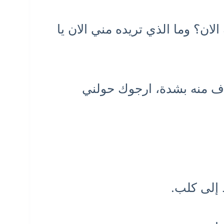
لان؟ وما الذي تريده مني الان يا
اف منه بشدة، ارجوك حولني
 إلى كلب.