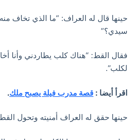
حينها قال له العراف: “ما الذي تخاف منه ا
سيدي؟”
فقال القط: “هناك كلب يطاردني وأنا أخ
لكلب”.
اقرأ أيضا :
قصة مدرب فيلة يصبح ملك
.
حينها حقق له العراف أمنيته وتحول القط