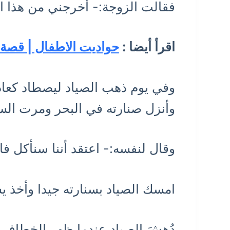
فقالت الزوجة:- أخرجني من هذا ا
اقرأ أيضا :
حواديت الاطفال | قصة ا
وفي يوم ذهب الصياد ليصطاد كعادت
وأنزل صنارته في البحر ومرت الس
وقال لنفسه:- اعتقد أننا سنأكل ف
امسك الصياد بسنارته جيدا وأخذ يشده
دُهِشَ الصياد عندما ظهر الخطاف