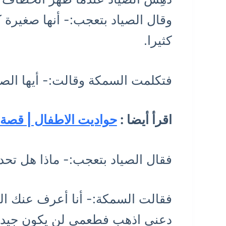
وقال الصياد بتعجب:- أنها صغيرة ك
كثيرا.
فتكلمت السمكة وقالت:- أيها الصي
اقرأ أيضا :
حواديت الاطفال | قصة 
فقال الصياد بتعجب:- ماذا هل تح
فقالت السمكة:- أنا أعرف عنك الك
دعني اذهب فطعمي لن يكون جيدا 