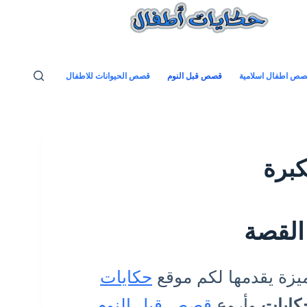
ص اطفال اسلامية
قصص قبل النوم
قصص الحيوانات للاطفال
كبرة
القصة
يزة يقدمها لكم موقع
حكايات
كايات
وأروع
قصص قبل النوم
.