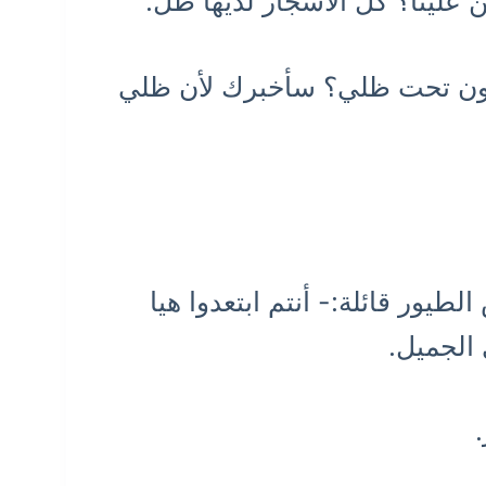
ن علينا؟ كل الأشجار لديها ظل.
لسون تحت ظلي؟ سأخبرك لأن ظلي
يور قائلة:- أنتم ابتعدوا هيا
الجميل.