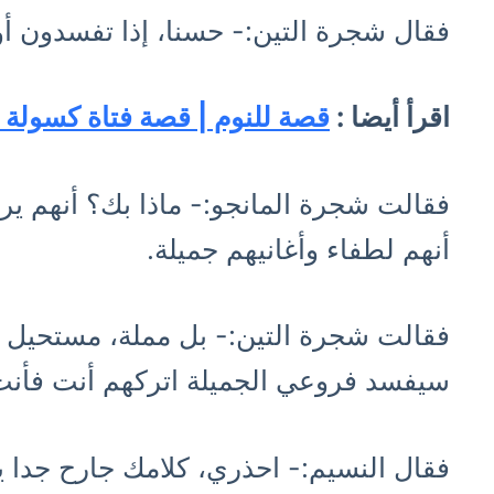
فقال شجرة التين:- حسنا، إذا تفسدون أو
اقرأ أيضا :
قصة للنوم | قصة فتاة كسولة 
فقالت شجرة المانجو:- ماذا بك؟ أنهم يري
أنهم لطفاء وأغانيهم جميلة.
فقالت شجرة التين:- بل مملة، مستحيل ل
سيفسد فروعي الجميلة اتركهم أنت فأن
فقال النسيم:- احذري، كلامك جارح جدا ي