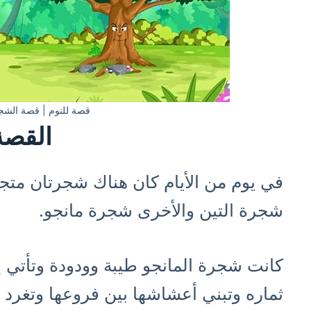
قصة للنوم | قصة الشجر
القصة
في يوم من الأيام كان هناك شجرتان متجا
شجرة التين والأخرى شجرة مانجو.
كانت شجرة المانجو طيبة وودودة وتأتي إ
ثماره وتبني أعشاشها بين فروعها وتغرد ل