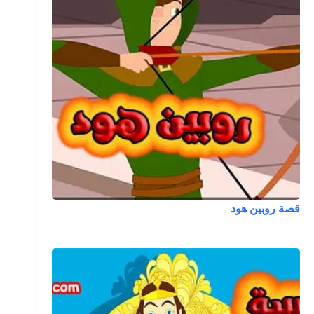
قصة روبين هود