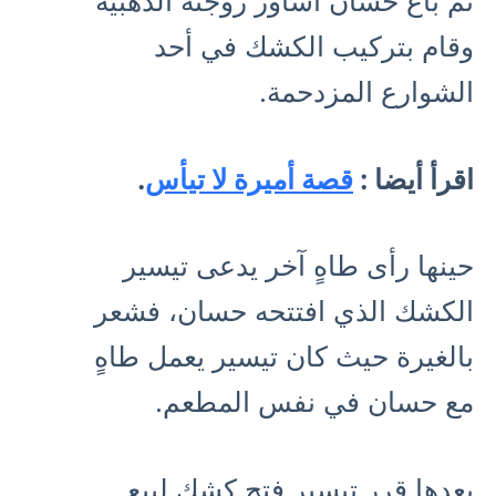
ثم باع حسان أساور زوجته الذهبية
وقام بتركيب الكشك في أحد
الشوارع المزدحمة.
اقرأ أيضا :
قصة أميرة لا تيأس
.
حينها رأى طاهٍ آخر يدعى تيسير
الكشك الذي افتتحه حسان، فشعر
بالغيرة حيث كان تيسير يعمل طاهٍ
مع حسان في نفس المطعم.
بعدها قرر تيسير فتح كشك لبيع