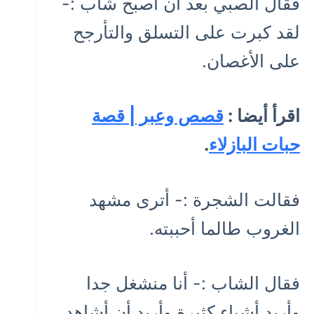
فقال الصبي بعد أن أصبح شاب :-
لقد كبرت على التسلق والتأرجح
على الأغصان.
اقرأ أيضا :
قصص وعبر | قصة
حبات البازلاء
.
فقالت الشجرة :- أترى مشهد
الغروب طالما أحببته.
فقال الشاب :- أنا منشغل جدا
وأريد أشياء كثيرة وأريد أن أشاهد